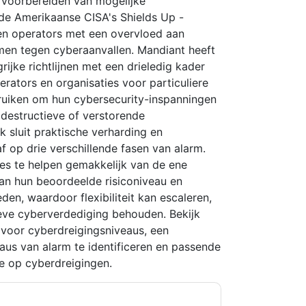
t voorbereiden van mogelijke
n de Amerikaanse CISA's Shields Up -
en operators met een overvloed aan
men tegen cyberaanvallen. Mandiant heeft
ijke richtlijnen met een drieledig kader
rators en organisaties voor particuliere
ruiken om hun cybersecurity-inspanningen
 destructieve of verstorende
sluit praktische verharding en
​​op drie verschillende fasen van alarm.
es te helpen gemakkelijk van de ene
an hun beoordeelde risiconiveau en
, waardoor flexibiliteit kan escaleren,
eve cyberverdediging behouden. Bekijk
 voor cyberdreigingsniveaus, een
us van alarm te identificeren en passende
ie op cyberdreigingen.