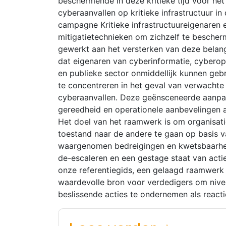
beschermende in deze kritieke tijd voor he
cyberaanvallen op kritieke infrastructuur i
campagne Kritieke infrastructuureigenaren 
mitigatietechnieken om zichzelf te bescher
gewerkt aan het versterken van deze belangr
dat eigenaren van cyberinformatie, cyberope
en publieke sector onmiddellijk kunnen geb
te concentreren in het geval van verwachte
cyberaanvallen. Deze geënsceneerde aanpak 
gereedheid en operationele aanbevelingen af 
Het doel van het raamwerk is om organisati
toestand naar de andere te gaan op basis v
waargenomen bedreigingen en kwetsbaarheden
de-escaleren en een gestage staat van acti
onze referentiegids, een gelaagd raamwerk
waardevolle bron voor verdedigers om nivea
beslissende acties te ondernemen als react