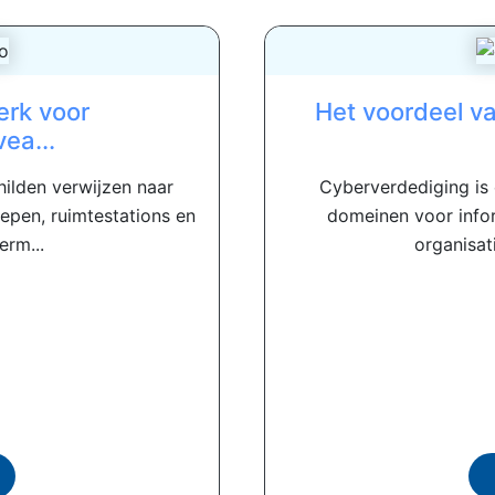
rk voor
Het voordeel v
ea...
childen verwijzen naar
Cyberverdediging is
pen, ruimtestations en
domeinen voor inform
erm...
organisati