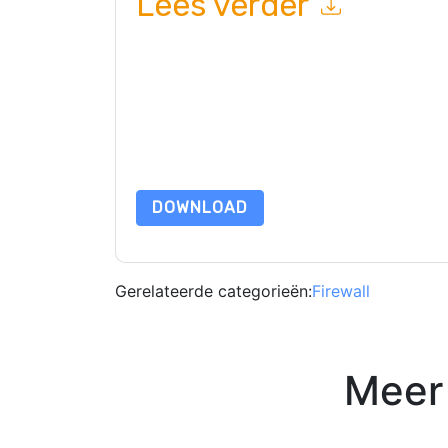
Lees verder
Door dit formulier in te dienen gaat u hiermee a
marketinggerelateerde e-mails of telefonisch. 
websites en communicatie is onderworpen aan hu
Door deze bron aan te vragen gaat u akkoord m
zijn beschermd door onze
Privacyverklaring
. Als
dataprotection@techpublishhub.com
DOWNLOAD
Gerelateerde categorieën:
Firewall
Meer