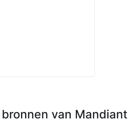
kkoord
Mandiant
contact met u opnemen
U kunt zich op elk moment afmelden.
Mandiant
n privacyverklaring.
et onze gebruiksvoorwaarden. Alle gegevens
 u nog vragen heeft, kunt u mailen
 bronnen van
Mandiant