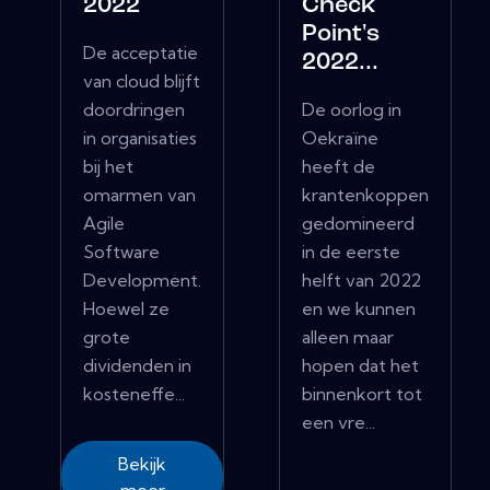
2022
Check
Point's
De acceptatie
2022...
van cloud blijft
doordringen
De oorlog in
in organisaties
Oekraïne
bij het
heeft de
omarmen van
krantenkoppen
Agile
gedomineerd
Software
in de eerste
Development.
helft van 2022
Hoewel ze
en we kunnen
grote
alleen maar
dividenden in
hopen dat het
kosteneffe...
binnenkort tot
een vre...
Bekijk