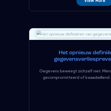
View More
Het opnieuw defini
gegevensverliespreven
Gegevens beweegt zichzelf niet. Mense
gecompromitteerd of kwaadwillend zi