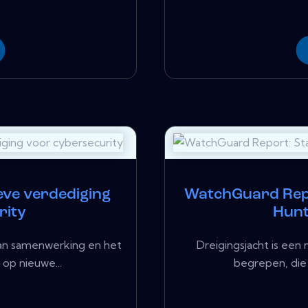
ieve verdediging
WatchGuard Repor
rity
Hunt
van samenwerking en het
Dreigingsjacht is een
 op nieuwe...
begrepen, die 