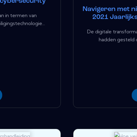
 cybersecurity
Navigeren met n
an in termen van
2021 Jaarlijk
igingstechnologie...
De digitale transform
hadden gesteld o