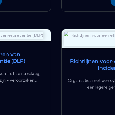
ëren van
tie (DLP)
Richtlijnen voor
Incid
n - of ze nu nalatig,
jn - veroorzaken...
Organisaties met een cy
een lagere gem