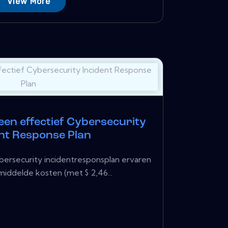
View More
 een effectief Cybersecurity
ent Response Plan
bersecurity incidentresponsplan ervaren
iddelde kosten (met $ 2,46...