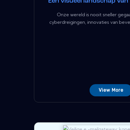
Een visueel landschap van
Onze wereld is nooit sneller gega
cyberdreigingen, innovaties van beveil
View More