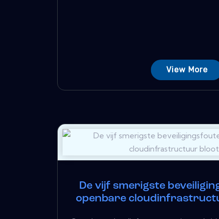
View More
De vijf smerigste beveiligi
openbare cloudinfrastruct