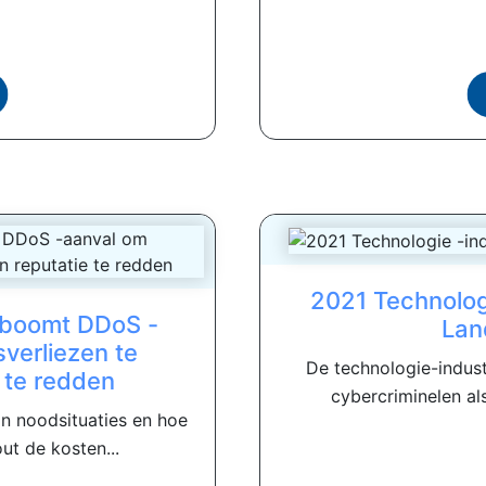
2021 Technologi
sboomt DDoS -
Lan
sverliezen te
De technologie-indust
 te redden
cybercriminelen al
n noodsituaties en hoe
ut de kosten...