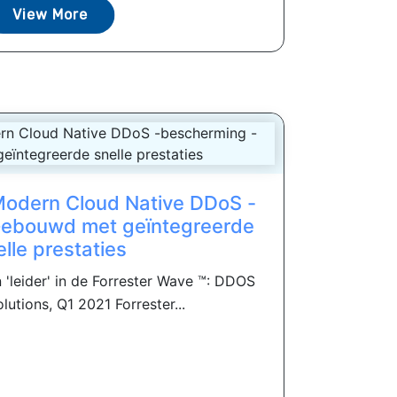
View More
 Modern Cloud Native DDoS -
Gebouwd met geïntegreerde
elle prestaties
'leider' in de Forrester Wave ™: DDOS
lutions, Q1 2021 Forrester...