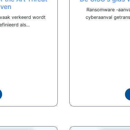
jven
Ransomware -aanval
e vaak verkeerd wordt
cyberaanval getrans
inieerd als...