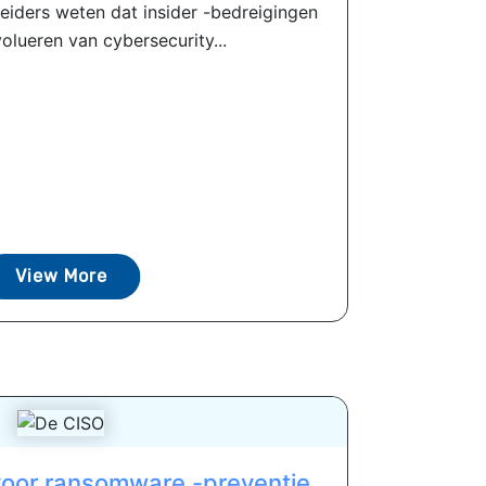
eiders weten dat insider -bedreigingen
volueren van cybersecurity...
View More
voor ransomware -preventie