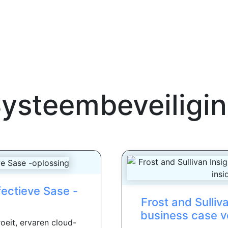
ysteembeveiligi
fectieve Sase -
Frost and Sulliv
business case v
oeit, ervaren cloud-