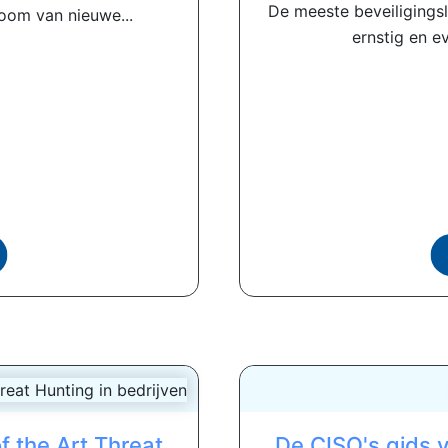
De meeste beveiligingsl
room van nieuwe...
ernstig en e
 the Art Threat
De CISO's gids 