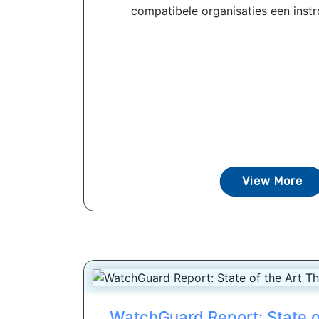
compatibele organisaties een inst
View More
WatchGuard Report: State of