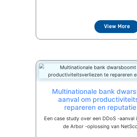
View More
Multinationale bank dwar
aanval om productiviteit
repareren en reputatie
Een case study over een DDoS -aanval i
de Arbor -oplossing van NetSco