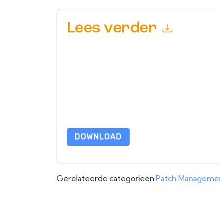
Lees verder
Door dit formulier in te dienen gaat u hiermee a
marketinggerelateerde e-mails of telefonisch. 
websites en communicatie is onderworpen aan hu
Door deze bron aan te vragen gaat u akkoord m
zijn beschermd door onze
Privacyverklaring
. Als
dataprotection@techpublishhub.com
DOWNLOAD
Gerelateerde categorieën:
Patch Manageme