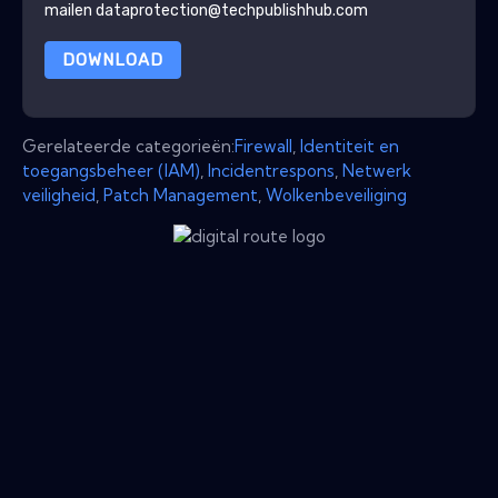
mailen dataprotection@techpublishhub.com
DOWNLOAD
Gerelateerde categorieën:
Firewall
,
Identiteit en
toegangsbeheer (IAM)
,
Incidentrespons
,
Netwerk
veiligheid
,
Patch Management
,
Wolkenbeveiliging