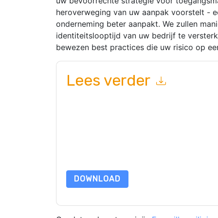
uw bevoorrechte strategie voor toegangsm
heroverweging van uw aanpak voorstelt - e
onderneming beter aanpakt. We zullen man
identiteitslooptijd van uw bedrijf te verst
bewezen best practices die uw risico op ee
Lees verder
Door dit formulier in te dienen gaat u hiermee a
marketinggerelateerde e-mails of telefonisch. 
websites en communicatie is onderworpen aan hu
Door deze bron aan te vragen gaat u akkoord m
zijn beschermd door onze
Privacyverklaring
. Als
dataprotection@techpublishhub.com
DOWNLOAD