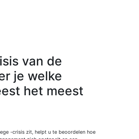
isis van de
er je welke
eest het meest
lege -crisis zit, helpt u te beoordelen hoe