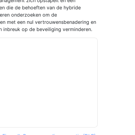
anagement zich opstapelt en een
en die de behoeften van de hybride
ieren onderzoeken om de
erken met een nul vertrouwensbenadering en
n inbreuk op de beveiliging verminderen.
kkoord
Centrify
contact met u opnemen
U kunt zich op elk moment afmelden.
Centrify
n privacyverklaring.
et onze gebruiksvoorwaarden. Alle gegevens
 u nog vragen heeft, kunt u mailen