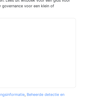
en. Lees dit witboek voor een gids voor
 governance voor een klein of
kkoord
aaftaab.moosa
contact met u opnemen
U kunt zich op elk moment afmelden.
derworpen aan hun privacyverklaring.
et onze gebruiksvoorwaarden. Alle gegevens
 u nog vragen heeft, kunt u mailen
ingsinformatie
,
Beheerde detectie en