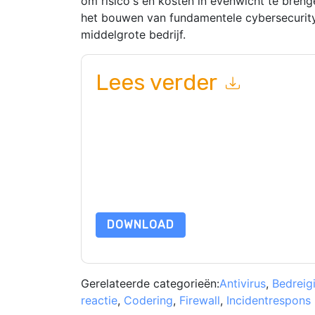
om risico's en kosten in evenwicht te breng
het bouwen van fundamentele cybersecurity
middelgrote bedrijf.
Lees verder
Door dit formulier in te dienen gaat u hiermee a
marketinggerelateerde e-mails of telefonisch. 
aaftaab.moosa
websites en communicatie is on
Door deze bron aan te vragen gaat u akkoord m
zijn beschermd door onze
Privacyverklaring
. Als
dataprotection@techpublishhub.com
DOWNLOAD
Gerelateerde categorieën:
Antivirus
,
Bedreig
reactie
,
Codering
,
Firewall
,
Incidentrespons