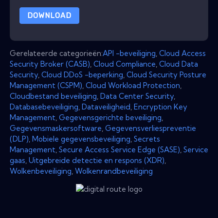
DOWNLOAD
Gerelateerde categorieën:
API -beveiliging
,
Cloud Access
Security Broker (CASB)
,
Cloud Compliance
,
Cloud Data
Security
,
Cloud DDoS -beperking
,
Cloud Security Posture
Management (CSPM)
,
Cloud Workload Protection
,
Cloudbestand beveiliging
,
Data Center Security
,
Databasebeveiliging
,
Dataveiligheid
,
Encryption Key
Management
,
Gegevensgerichte beveiliging
,
Gegevensmaskersoftware
,
Gegevensverliespreventie
(DLP)
,
Mobiele gegevensbeveiliging
,
Secrets
Management
,
Secure Access Service Edge (SASE)
,
Service
gaas
,
Uitgebreide detectie en respons (XDR)
,
Wolkenbeveiliging
,
Wolkenrandbeveiliging