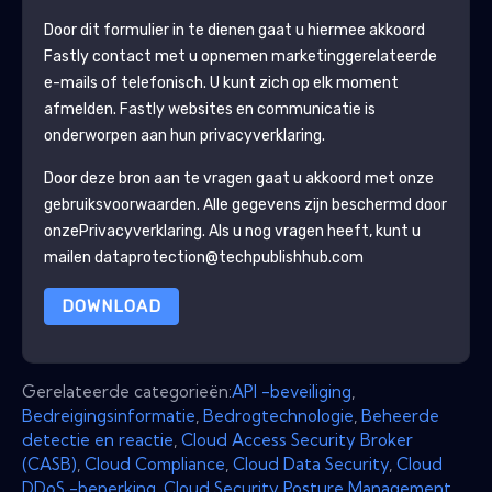
Door dit formulier in te dienen gaat u hiermee akkoord
Fastly
contact met u opnemen marketinggerelateerde
e-mails of telefonisch. U kunt zich op elk moment
afmelden.
Fastly
websites en communicatie is
onderworpen aan hun privacyverklaring.
Door deze bron aan te vragen gaat u akkoord met onze
gebruiksvoorwaarden. Alle gegevens zijn beschermd door
onze
Privacyverklaring
. Als u nog vragen heeft, kunt u
mailen dataprotection@techpublishhub.com
DOWNLOAD
Gerelateerde categorieën:
API -beveiliging
,
Bedreigingsinformatie
,
Bedrogtechnologie
,
Beheerde
detectie en reactie
,
Cloud Access Security Broker
(CASB)
,
Cloud Compliance
,
Cloud Data Security
,
Cloud
DDoS -beperking
,
Cloud Security Posture Management