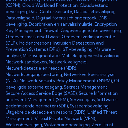
(CSPM)
,
Cloud Workload Protection
,
Cloudbestand
beveiliging
,
Data Center Security
,
Databasebeveiliging
,
Dataveiligheid
,
Digitaal forensisch onderzoek
,
DNS -
beveiliging
,
Doorbraken en aanvalssimulatie
,
Encryption
Key Management
,
Firewall
,
Gegevensgerichte beveiliging
,
Gegevensmaskersoftware
,
Gegevensverliespreventie
(DLP)
,
Incidentrespons
,
Intrusion Detesction and
Prevention Systems (IDP's)
,
IoT -beveiliging
,
Malware -
analyse
,
Microsegmentatie
,
Mobiele gegevensbeveiliging
,
Netwerk sandboxen
,
Netwerk veiligheid
,
Netwerkdetectie en reactie (NDR)
,
Netwerktoegangsbesturing
,
Netwerkverkeersanalyse
(NTA)
,
Network Security Policy Management (NSPM)
,
Ot
beveiligde externe toegang
,
Secrets Management
,
Secure Access Service Edge (SASE)
,
Secure Information
and Event Management (SIEM)
,
Service gaas
,
Software-
gedefinieerde perimeter (SDP)
,
Systeembeveiliging
,
Uitgebreide detectie en respons (XDR)
,
Unified Threat
Management
,
Virtual Private Network (VPN)
,
Wolkenbeveiliging
,
Wolkenrandbeveiliging
,
Zero Trust